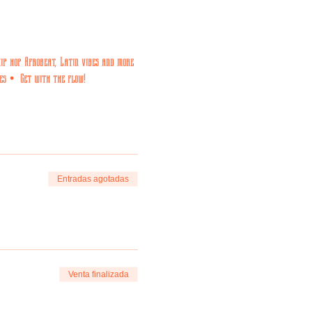
hip hop Afrobeat, Latin vibes and more 
es •  Get with the flow!
Entradas agotadas
Venta finalizada