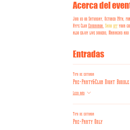
Acerca del even
Join us on Saturday, October 28th, fo
Hype Club 
Edinburgh.
 Show 
off
 your co
also enjoy live singers, Mariachis an
Entradas
Tipo de entrada
Pre-Party&Club Night Bundle
Leer más
Tipo de entrada
Pre-Party Only