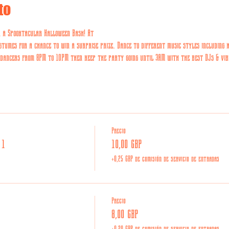
to
r a Spooktacular Halloween Bash! At
stumes for a chance to win a surprise prize. Dance to different music styles including 
d dancers from 8PM to 10PM then keep the party going until 3AM with the best DJs & vib
Precio
 1
10,00 GBP
+0,25 GBP de comisión de servicio de entradas
Precio
8,00 GBP
+0,20 GBP de comisión de servicio de entradas