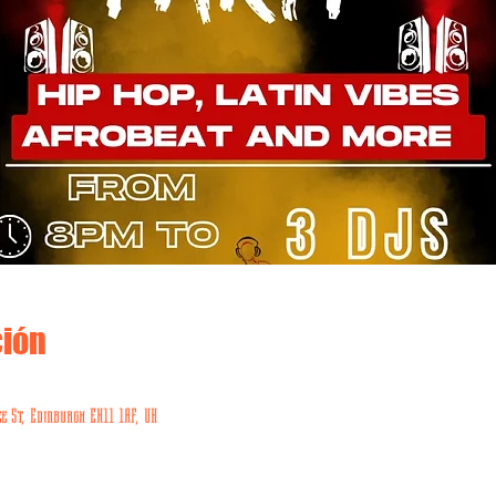
ción
e St, Edinburgh EH11 1AF, UK